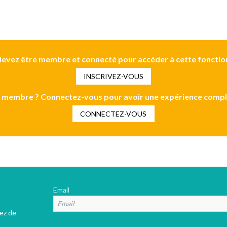
evez être membre et connecté pour accéder à cette fonctio
INSCRIVEZ-VOUS
 membre ? Connectez-vous pour avoir une expérience compl
CONNECTEZ-VOUS
Email
tez de