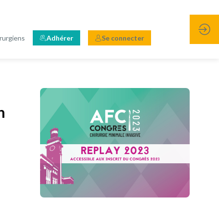
rurgiens
Adhérer
Se connecter
n