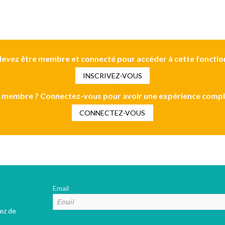
evez être membre et connecté pour accéder à cette fonctio
INSCRIVEZ-VOUS
 membre ? Connectez-vous pour avoir une expérience compl
CONNECTEZ-VOUS
Email
tez de