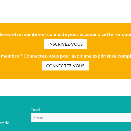
evez être membre et connecté pour accéder à cette fonctio
INSCRIVEZ-VOUS
 membre ? Connectez-vous pour avoir une expérience compl
CONNECTEZ-VOUS
Email
tez de