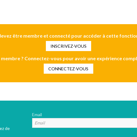
evez être membre et connecté pour accéder à cette fonctio
INSCRIVEZ-VOUS
 membre ? Connectez-vous pour avoir une expérience compl
CONNECTEZ-VOUS
Email
tez de