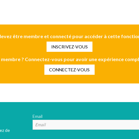
evez être membre et connecté pour accéder à cette fonctio
INSCRIVEZ-VOUS
 membre ? Connectez-vous pour avoir une expérience compl
CONNECTEZ-VOUS
Email
tez de