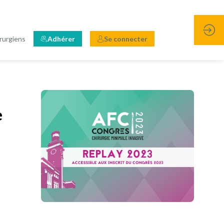
rurgiens
Adhérer
Se connecter
e