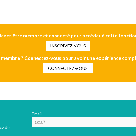
evez être membre et connecté pour accéder à cette fonctio
INSCRIVEZ-VOUS
 membre ? Connectez-vous pour avoir une expérience compl
CONNECTEZ-VOUS
Email
tez de