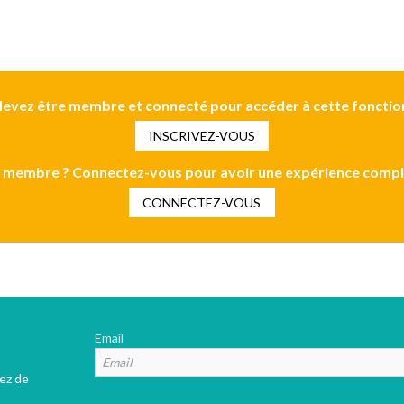
evez être membre et connecté pour accéder à cette fonctio
INSCRIVEZ-VOUS
 membre ? Connectez-vous pour avoir une expérience compl
CONNECTEZ-VOUS
Email
tez de