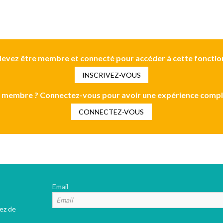
evez être membre et connecté pour accéder à cette fonctio
INSCRIVEZ-VOUS
 membre ? Connectez-vous pour avoir une expérience compl
CONNECTEZ-VOUS
Email
tez de