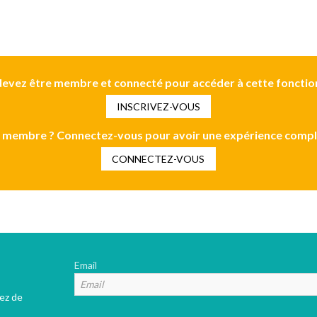
evez être membre et connecté pour accéder à cette fonctio
INSCRIVEZ-VOUS
 membre ? Connectez-vous pour avoir une expérience compl
CONNECTEZ-VOUS
Email
tez de