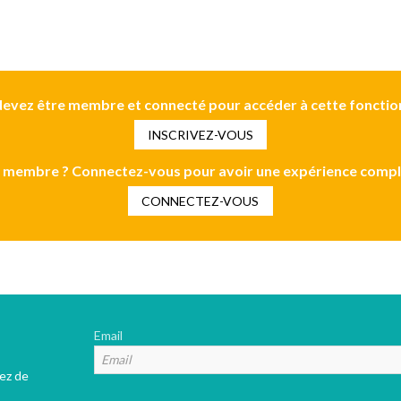
evez être membre et connecté pour accéder à cette fonctio
INSCRIVEZ-VOUS
 membre ? Connectez-vous pour avoir une expérience compl
CONNECTEZ-VOUS
Email
tez de