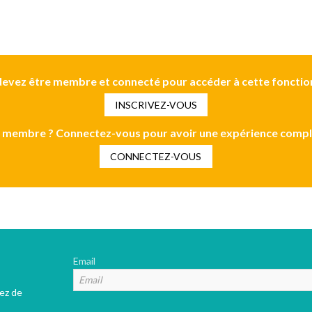
evez être membre et connecté pour accéder à cette fonctio
INSCRIVEZ-VOUS
 membre ? Connectez-vous pour avoir une expérience compl
CONNECTEZ-VOUS
Email
tez de