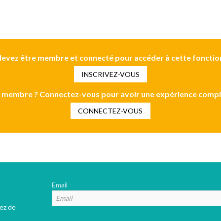
evez être membre et connecté pour accéder à cette fonctio
INSCRIVEZ-VOUS
 membre ? Connectez-vous pour avoir une expérience compl
CONNECTEZ-VOUS
Email
tez de