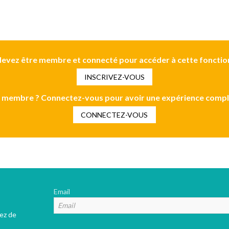
evez être membre et connecté pour accéder à cette fonctio
INSCRIVEZ-VOUS
 membre ? Connectez-vous pour avoir une expérience compl
CONNECTEZ-VOUS
Email
tez de