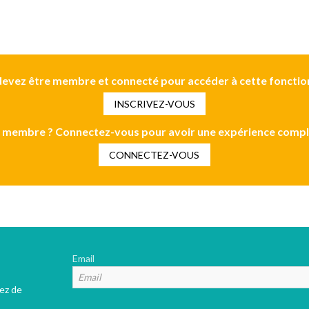
evez être membre et connecté pour accéder à cette fonctio
INSCRIVEZ-VOUS
 membre ? Connectez-vous pour avoir une expérience compl
CONNECTEZ-VOUS
Email
tez de