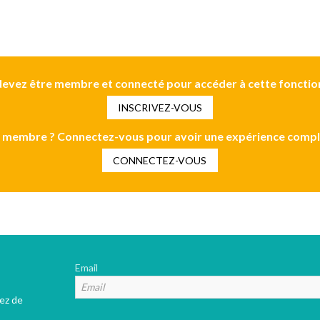
evez être membre et connecté pour accéder à cette fonctio
INSCRIVEZ-VOUS
 membre ? Connectez-vous pour avoir une expérience compl
CONNECTEZ-VOUS
Email
tez de