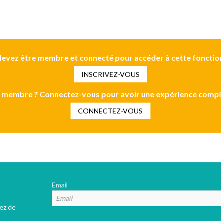
evez être membre et connecté pour accéder à cette fonctio
INSCRIVEZ-VOUS
 membre ? Connectez-vous pour avoir une expérience compl
CONNECTEZ-VOUS
Email
tez de