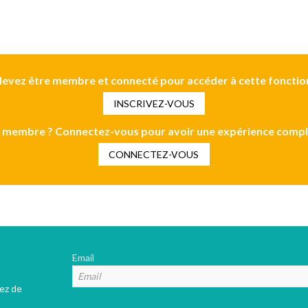
evez être membre et connecté pour accéder à cette fonctio
INSCRIVEZ-VOUS
 membre ? Connectez-vous pour avoir une expérience compl
CONNECTEZ-VOUS
Email
tez de