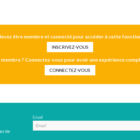
evez être membre et connecté pour accéder à cette fonctio
INSCRIVEZ-VOUS
 membre ? Connectez-vous pour avoir une expérience compl
CONNECTEZ-VOUS
Email
tez de