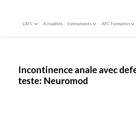
L'AFC
Actualités
Evénements
AFC Formation
Publié le
19 janvier 2026
Incontinence anale avec defec
teste: Neuromod