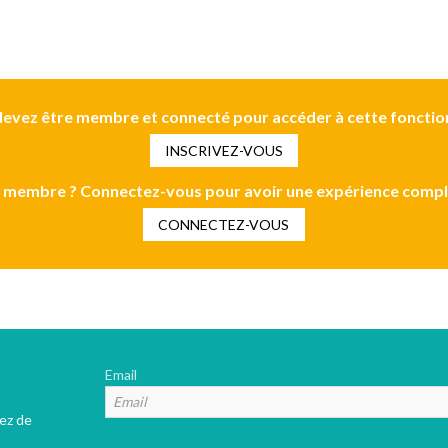
evez être membre et connecté pour accéder à cette fonctio
INSCRIVEZ-VOUS
 membre ? Connectez-vous pour avoir une expérience compl
CONNECTEZ-VOUS
Email
tez de