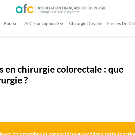
Bourses
AFC Francophonie
Chirurgie Durable
Paroles De Chi
 en chirurgie colorectale : que
rurgie ?
evez être membre et connecté pour accéder à cette fonctio