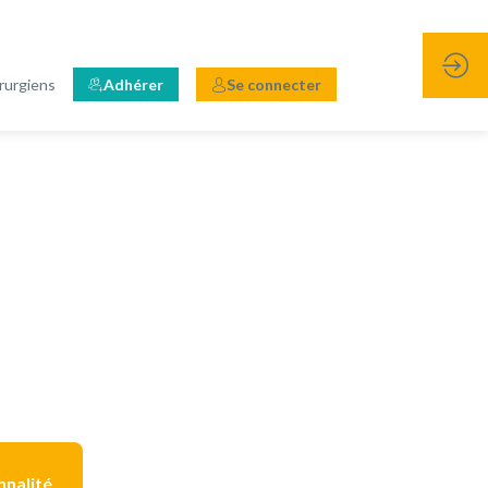
rurgiens
Adhérer
Se connecter
nnalité