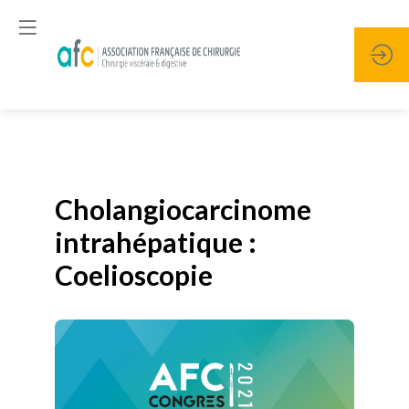
Publié le
19 janvier 2026
Cholangiocarcinome
intrahépatique :
Coelioscopie