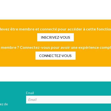
evez être membre et connecté pour accéder à cette fonctio
INSCRIVEZ-VOUS
 membre ? Connectez-vous pour avoir une expérience compl
CONNECTEZ-VOUS
Email
tez de