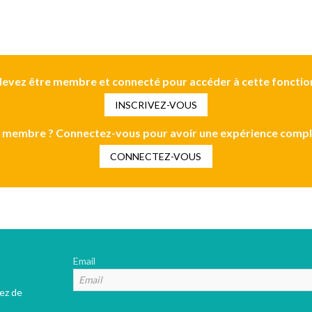
evez être membre et connecté pour accéder à cette fonctio
INSCRIVEZ-VOUS
 membre ? Connectez-vous pour avoir une expérience compl
CONNECTEZ-VOUS
Email
tez de