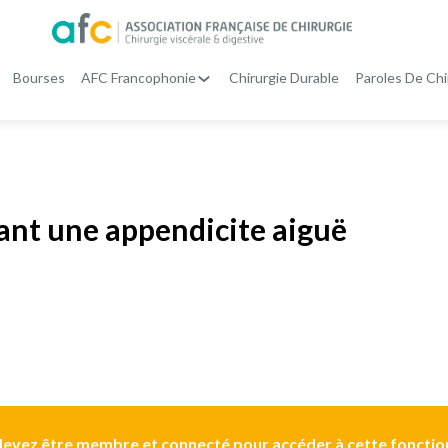
Bourses
AFC Francophonie
Chirurgie Durable
Paroles De Chi
ant une appendicite aiguë
evez être membre et connecté pour accéder à cette fonctio