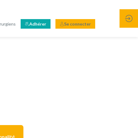
rurgiens
Adhérer
Se connecter
nnalité