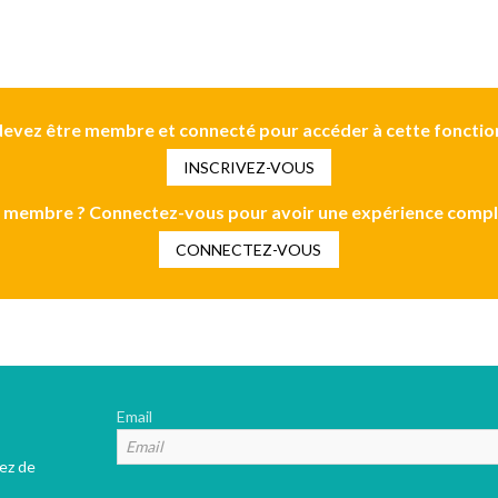
evez être membre et connecté pour accéder à cette fonctio
INSCRIVEZ-VOUS
 membre ? Connectez-vous pour avoir une expérience compl
CONNECTEZ-VOUS
Email
tez de