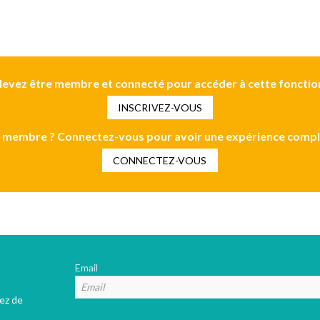
evez être membre et connecté pour accéder à cette fonctio
INSCRIVEZ-VOUS
 membre ? Connectez-vous pour avoir une expérience compl
CONNECTEZ-VOUS
Email
tez de