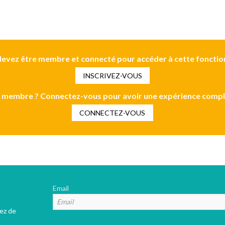
evez être membre et connecté pour accéder à cette fonctio
INSCRIVEZ-VOUS
 membre ? Connectez-vous pour avoir une expérience compl
CONNECTEZ-VOUS
Email
tez de