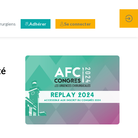
rurgiens
Adhérer
Se connecter
té