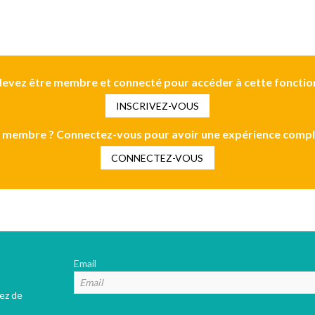
evez être membre et connecté pour accéder à cette fonctio
INSCRIVEZ-VOUS
 membre ? Connectez-vous pour avoir une expérience compl
CONNECTEZ-VOUS
Email
tez de