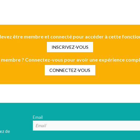
evez être membre et connecté pour accéder à cette fonctio
INSCRIVEZ-VOUS
 membre ? Connectez-vous pour avoir une expérience compl
CONNECTEZ-VOUS
Email
tez de