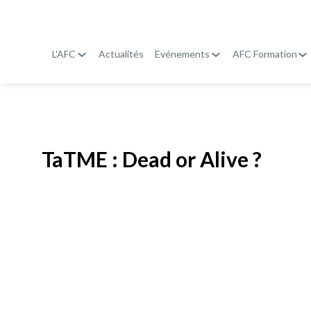
L'AFC
Actualités
Evénements
AFC Formation
Publié le
19 janvier 2026
TaTME : Dead or Alive ?