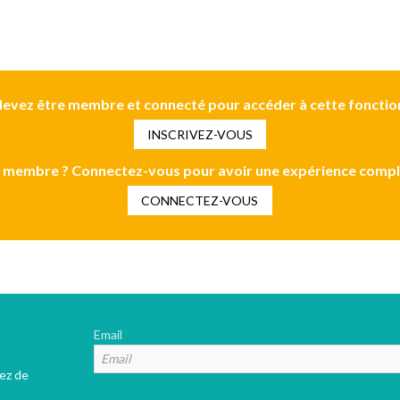
evez être membre et connecté pour accéder à cette fonctio
INSCRIVEZ-VOUS
 membre ? Connectez-vous pour avoir une expérience compl
CONNECTEZ-VOUS
Email
tez de