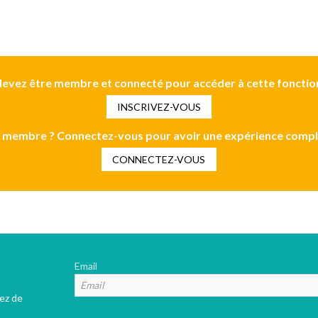
evez être membre et connecté pour accéder à cette fonctio
INSCRIVEZ-VOUS
 membre ? Connectez-vous pour avoir une expérience compl
CONNECTEZ-VOUS
Email
tez de