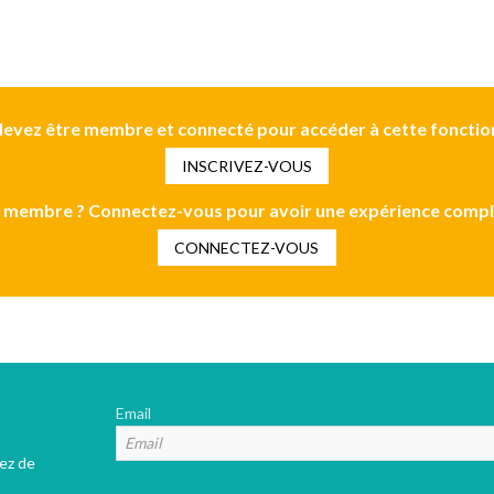
evez être membre et connecté pour accéder à cette fonctio
INSCRIVEZ-VOUS
 membre ? Connectez-vous pour avoir une expérience compl
CONNECTEZ-VOUS
Email
tez de