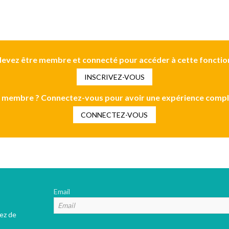
evez être membre et connecté pour accéder à cette fonctio
INSCRIVEZ-VOUS
 membre ? Connectez-vous pour avoir une expérience compl
CONNECTEZ-VOUS
Email
tez de