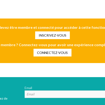
evez être membre et connecté pour accéder à cette fonctio
INSCRIVEZ-VOUS
 membre ? Connectez-vous pour avoir une expérience compl
CONNECTEZ-VOUS
Email
tez de