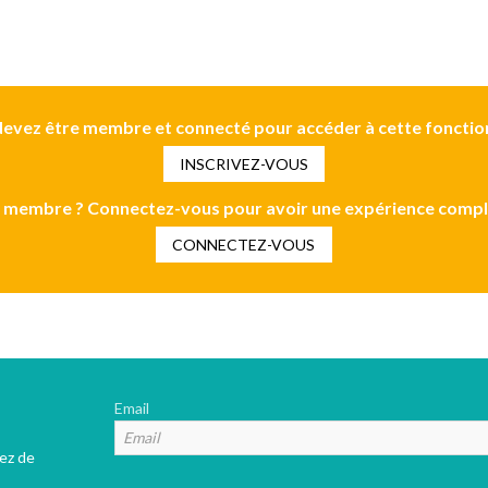
evez être membre et connecté pour accéder à cette fonctio
INSCRIVEZ-VOUS
 membre ? Connectez-vous pour avoir une expérience compl
CONNECTEZ-VOUS
Email
tez de