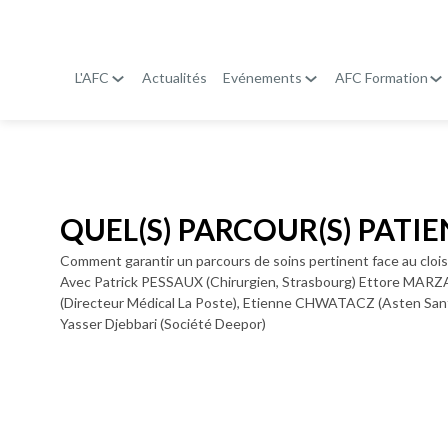
L'AFC
Actualités
Evénements
AFC Formation
Publié le
20 janvier 2026
QUEL(S) PARCOUR(S) PATIE
Comment garantir un parcours de soins pertinent face au clo
Avec Patrick PESSAUX (Chirurgien, Strasbourg) Ettore MARZA
(Directeur Médical La Poste), Etienne CHWATACZ (Asten Santé
Yasser Djebbari (Société Deepor)