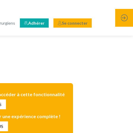
rurgiens
Adhérer
Se connecter
ccéder à cette fonctionnalité
S
 une expérience complète !
US