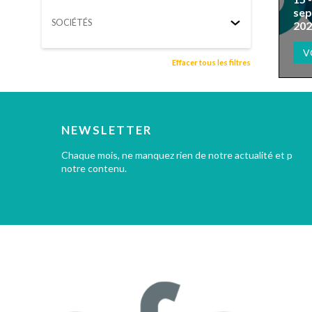
se
SOCIÉTÉS
202
V
Effacer tous les filtres
NEWSLETTER
Chaque mois, ne manquez rien de notre actualité et profi
notre contenu.