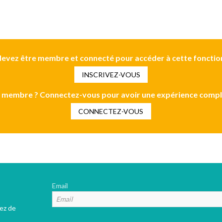
evez être membre et connecté pour accéder à cette fonctio
INSCRIVEZ-VOUS
 membre ? Connectez-vous pour avoir une expérience compl
CONNECTEZ-VOUS
Email
tez de